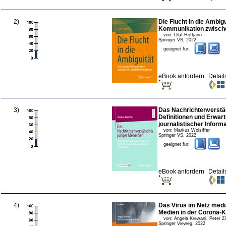
2
)
Die Flucht in die Ambigu
Kommunikation zwische
von:
Olaf Hoffjann
Springer VS
,
2022
geeignet für:
eBook anfordern
Detail
3
)
Das Nachrichtenverstä
Definitionen und Erwar
journalistischer Inform
von:
Markus Wolsiffer
Springer VS
,
2022
geeignet für:
eBook anfordern
Detail
4
)
Das Virus im Netz media
Medien in der Corona-K
von:
Angela Krewani, Peter
Springer Vieweg
,
2022