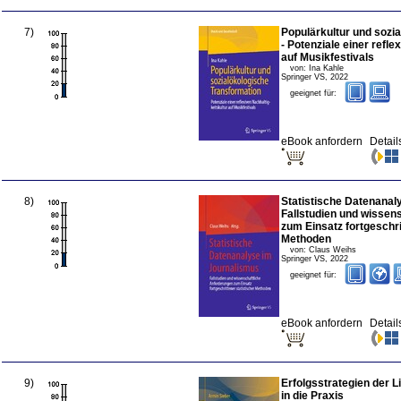
7
)
Populärkultur und sozi
- Potenziale einer refle
auf Musikfestivals
von:
Ina Kahle
Springer VS
,
2022
geeignet für:
eBook anfordern
Detail
8
)
Statistische Datenanal
Fallstudien und wissen
zum Einsatz fortgeschri
Methoden
von:
Claus Weihs
Springer VS
,
2022
geeignet für:
eBook anfordern
Detail
9
)
Erfolgsstrategien der L
in die Praxis